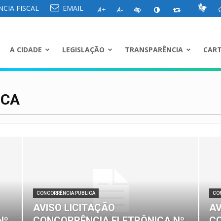
CIA FISCAL
EMAIL
A+
A-
A CIDADE
LEGISLAÇÃO
TRANSPARÊNCIA
CART
ICA
CONCORRÊNCIA PUBLICA
CO
AVISO LICITAÇÃO
AV
Nº
CONCORRÊNCIA ELETRÔNICA Nº
CO