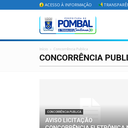
ACESSO À INFORMAÇÃO
TRANSPARÊN
Portal
Início
Concorrência Publica
da
CONCORRÊNCIA PUBL
Prefeitura
CONCORRÊNCIA PUBLICA
Municipal
AVISO LICITAÇÃO
CONCORRÊNCIA ELETRÔNICA 