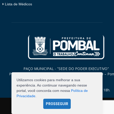
Lista de Médicos
PAÇO MUNICIPAL - "SEDE DO PODER EXECUTIVO"
Praça Monsenhor Valeriano, 15 – Centro CEP. 58840-000 – Po
Paraíba
Utilizamos cookies para melhorar a sua
experiência. Ao continuar navegando nesse
Expediente: Segunda à Sexta: 8h às 12h e 14h às 18h.
portal, você concorda com nossa
Política de
Privacidade
.
PROSSEGUIR
©
2026
Pombal - Prefeitura Municipal. Todos os Direitos
Reservados.