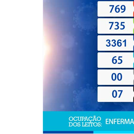
de
Pombal