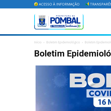
ACESSO À INFORMAÇÃO
TRANSPARÊN
Portal
Início
Boletim Epidemiológico
Boletim Epidemiol
da
Boletim Epidemiol
Prefeitura
Municipal