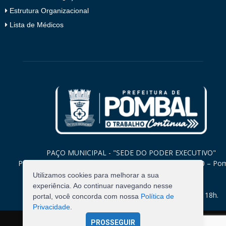
Estrutura Organizacional
Lista de Médicos
PAÇO MUNICIPAL - "SEDE DO PODER EXECUTIVO"
Praça Monsenhor Valeriano, 15 – Centro CEP. 58840-000 – Po
Paraíba
Utilizamos cookies para melhorar a sua
experiência. Ao continuar navegando nesse
Expediente: Segunda à Sexta: 8h às 12h e 14h às 18h.
portal, você concorda com nossa
Política de
Privacidade
.
PROSSEGUIR
©
2026
Pombal - Prefeitura Municipal. Todos os Direitos