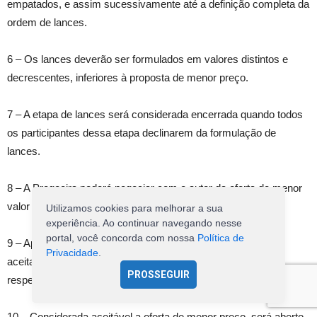
empatados, e assim sucessivamente até a definição completa da
ordem de lances.
6 – Os lances deverão ser formulados em valores distintos e
decrescentes, inferiores à proposta de menor preço.
7 – A etapa de lances será considerada encerrada quando todos
os participantes dessa etapa declinarem da formulação de
lances.
8 – A Pregoeira poderá negociar com o autor da oferta de menor
valor com vistas à redução do preço.
Utilizamos cookies para melhorar a sua
experiência. Ao continuar navegando nesse
portal, você concorda com nossa
Política de
9 – Após a negociação se houver, a Pregoeira examinará a
Privacidade
.
aceitabilidade do menor preço, decidindo motivadamente a
PROSSEGUIR
respeito.
10 – Considerada aceitável a oferta de menor preço, será aberto