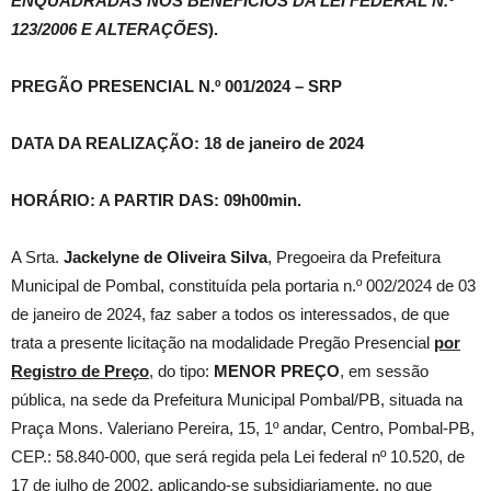
ENQUADRADAS NOS BENEFÍCIOS DA LEI FEDERAL N.º
123/2006 E ALTERAÇÕES
).
PREGÃO PRESENCIAL N.º 001/2024 – SRP
DATA DA REALIZAÇÃO: 18 de janeiro de 2024
HORÁRIO: A PARTIR DAS: 09h00min.
A Srta.
Jackelyne de Oliveira Silva
, Pregoeira da Prefeitura
Municipal de Pombal, constituída pela portaria n.º 002/2024 de 03
de janeiro de 2024, faz saber a todos os interessados, de que
trata a presente licitação na modalidade Pregão Presencial
por
Registro de Preço
, do tipo:
MENOR PREÇO
, em sessão
pública, na sede da Prefeitura Municipal Pombal/PB, situada na
Praça Mons. Valeriano Pereira, 15, 1º andar, Centro, Pombal-PB,
CEP.: 58.840-000, que será regida pela Lei federal nº 10.520, de
17 de julho de 2002, aplicando-se subsidiariamente, no que