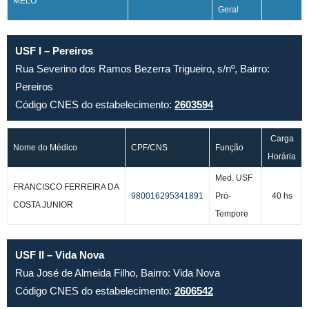
MELO
Geral
USF I – Pereiros
Rua Severino dos Ramos Bezerra Trigueiro, s/nº, Bairro:
Pereiros
Código CNES do estabelecimento:
2603594
Carga
Nome do Médico
CPF/CNS
Função
Horária
Med. USF
FRANCISCO FERREIRA DA
980016295341891
Pró-
40 hs
COSTA JUNIOR
Tempore
USF II – Vida Nova
Rua José de Almeida Filho, Bairro: Vida Nova
Código CNES do estabelecimento:
2606542