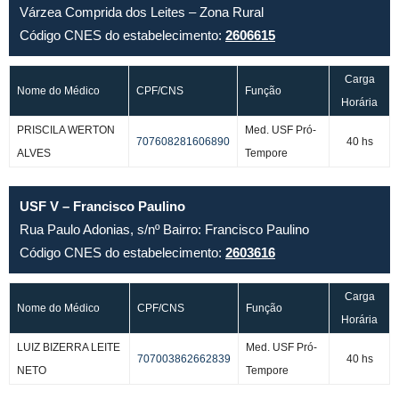
Várzea Comprida dos Leites – Zona Rural
Código CNES do estabelecimento:
2606615
Carga
Nome do Médico
CPF/CNS
Função
Horária
PRISCILA WERTON
Med. USF Pró-
707608281606890
40 hs
ALVES
Tempore
USF V – Francisco Paulino
Rua Paulo Adonias, s/nº Bairro: Francisco Paulino
Código CNES do estabelecimento:
2603616
Carga
Nome do Médico
CPF/CNS
Função
Horária
LUIZ BIZERRA LEITE
Med. USF Pró-
707003862662839
40 hs
NETO
Tempore