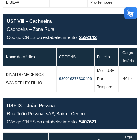
E SILVA
Pró-Tempore
USF VIII – Cachoeira
Cachoeira – Zona Rural
Código CNES do estabelecimento:
2592142
Carga
Nome do Médico
CPF/CNS
Função
Horária
Med. USF
DINALDO MEDEIROS
980016278330496
Pró-
40 hs
WANDERLEY FILHO
Tempore
USF IX – João Pessoa
Rua João Pessoa, s/nº, Bairro: Centro
Código CNES do estabelecimento:
5407621
Carga