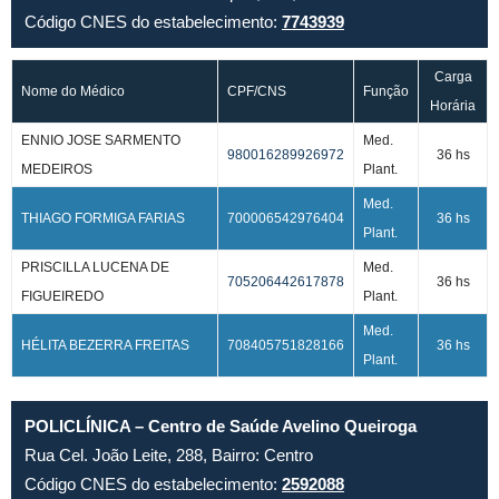
Código CNES do estabelecimento:
7743939
Carga
Nome do Médico
CPF/CNS
Função
Horária
ENNIO JOSE SARMENTO
Med.
980016289926972
36 hs
MEDEIROS
Plant.
Med.
THIAGO FORMIGA FARIAS
700006542976404
36 hs
Plant.
PRISCILLA LUCENA DE
Med.
705206442617878
36 hs
FIGUEIREDO
Plant.
Med.
HÉLITA BEZERRA FREITAS
708405751828166
36 hs
Plant.
POLICLÍNICA – Centro de Saúde Avelino Queiroga
Rua Cel. João Leite, 288, Bairro: Centro
Código CNES do estabelecimento:
2592088