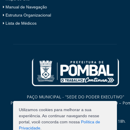
Manual de Navegação
Estrutura Organizacional
Lista de Médicos
PAÇO MUNICIPAL - "SEDE DO PODER EXECUTIVO"
Praça Monsenhor Valeriano, 15 – Centro CEP. 58840-000 – Po
Paraíba
Utilizamos cookies para melhorar a sua
experiência. Ao continuar navegando nesse
Expediente: Segunda à Sexta: 8h às 12h e 14h às 18h.
portal, você concorda com nossa
Política de
Privacidade
.