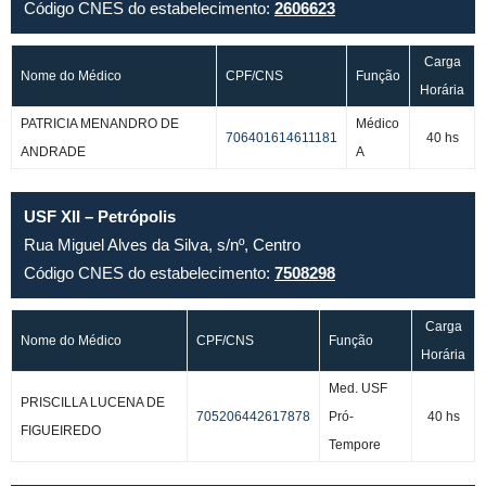
Código CNES do estabelecimento:
2606623
Carga
Nome do Médico
CPF/CNS
Função
Horária
PATRICIA MENANDRO DE
Médico
706401614611181
40 hs
ANDRADE
A
USF XII – Petrópolis
Rua Miguel Alves da Silva, s/nº, Centro
Código CNES do estabelecimento:
7508298
Carga
Nome do Médico
CPF/CNS
Função
Horária
Med. USF
PRISCILLA LUCENA DE
705206442617878
Pró-
40 hs
FIGUEIREDO
Tempore