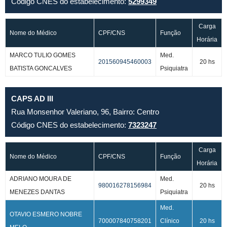
Código CNES do estabelecimento:
5299349
Carga
Nome do Médico
CPF/CNS
Função
Horária
MARCO TULIO GOMES
Med.
201560945460003
20 hs
BATISTA GONCALVES
Psiquiatra
CAPS AD III
Rua Monsenhor Valeriano, 96, Bairro: Centro
Código CNES do estabelecimento:
7323247
Carga
Nome do Médico
CPF/CNS
Função
Horária
ADRIANO MOURA DE
Med.
980016278156984
20 hs
MENEZES DANTAS
Psiquiatra
Med.
OTAVIO ESMERO NOBRE
700007840758201
Clínico
20 hs