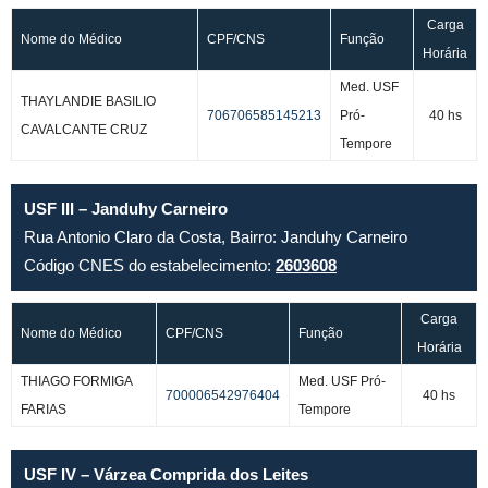
Carga
Nome do Médico
CPF/CNS
Função
Horária
Med. USF
THAYLANDIE BASILIO
706706585145213
Pró-
40 hs
CAVALCANTE CRUZ
Tempore
USF III – Janduhy Carneiro
Rua Antonio Claro da Costa, Bairro: Janduhy Carneiro
Código CNES do estabelecimento:
2603608
Carga
Nome do Médico
CPF/CNS
Função
Horária
THIAGO FORMIGA
Med. USF Pró-
700006542976404
40 hs
FARIAS
Tempore
USF IV – Várzea Comprida dos Leites