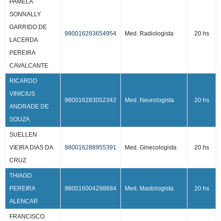
PAMELA
SONNALLY
GARRIDO DE
980016283654954
Med. Radiologista
20 hs
LACERDA
PEREIRA
CAVALCANTE
RICARDO
VINICIUS
980016283052342
Med. Neurologista
20 hs
ANDRADE DE
SOUZA
SUELLEN
VIEIRA DIAS DA
980016288955391
Med. Ginecologista
20 hs
CRUZ
THIAGO
PEREIRA
980016004298684
Med. Mastologista
20 hs
ALENCAR
FRANCISCO