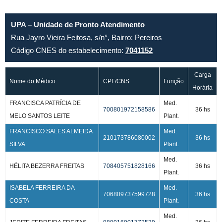
UPA – Unidade de Pronto Atendimento
Rua Jayro Vieira Feitosa, s/n°, Bairro: Pereiros
Código CNES do estabelecimento:
7041152
Carga
Nome do Médico
CPF/CNS
Função
Horária
FRANCISCA PATRÍCIA DE
Med.
700801972158586
36 hs
MELO SANTOS LEITE
Plant.
FRANCISCO SALES ALMEIDA
Med.
210173786080002
36 hs
SILVA
Plant.
Med.
HÉLITA BEZERRA FREITAS
708405751828166
36 hs
Plant.
ISABELA FERREIRA DA
Med.
706809737599728
36 hs
COSTA
Plant.
Med.