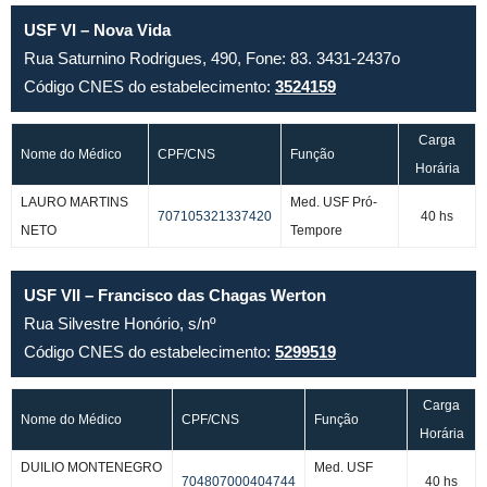
USF VI – Nova Vida
Rua Saturnino Rodrigues, 490, Fone: 83. 3431-2437o
Código CNES do estabelecimento:
3524159
Carga
Nome do Médico
CPF/CNS
Função
Horária
LAURO MARTINS
Med. USF Pró-
707105321337420
40 hs
NETO
Tempore
USF VII – Francisco das Chagas Werton
Rua Silvestre Honório, s/nº
Código CNES do estabelecimento:
5299519
Carga
Nome do Médico
CPF/CNS
Função
Horária
DUILIO MONTENEGRO
Med. USF
704807000404744
40 hs