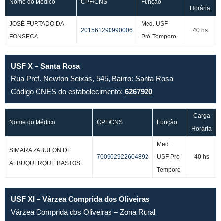
Nome do Médico
CPF/CNS
Função
Horária
JOSÉ FURTADO DA
Med. USF
201561290990006
40 hs
FONSECA
Pró-Tempore
USF X – Santa Rosa
Rua Prof. Newton Seixas, 545, Bairro: Santa Rosa
Código CNES do estabelecimento:
6267920
Carga
Nome do Médico
CPF/CNS
Função
Horária
Med.
SIMARA ZABULON DE
700902922604892
USF Pró-
40 hs
ALBUQUERQUE BASTOS
Tempore
USF XI – Várzea Comprida dos Oliveiras
Várzea Comprida dos Oliveiras – Zona Rural