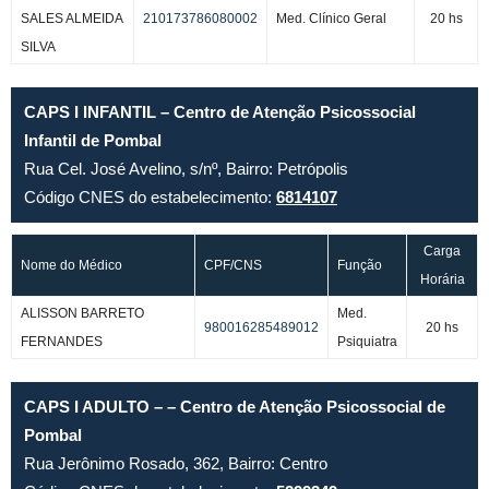
SALES ALMEIDA
210173786080002
Med. Clínico Geral
20 hs
SILVA
CAPS I INFANTIL – Centro de Atenção Psicossocial
Infantil de Pombal
Rua Cel. José Avelino, s/nº, Bairro: Petrópolis
Código CNES do estabelecimento:
6814107
Carga
Nome do Médico
CPF/CNS
Função
Horária
ALISSON BARRETO
Med.
980016285489012
20 hs
FERNANDES
Psiquiatra
CAPS I ADULTO – – Centro de Atenção Psicossocial de
Pombal
Rua Jerônimo Rosado, 362, Bairro: Centro