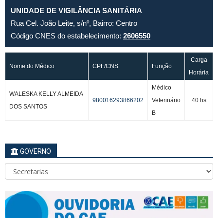
UNIDADE DE VIGILÂNCIA SANITÁRIA
Rua Cel. João Leite, s/nº, Bairro: Centro
Código CNES do estabelecimento:
2606550
Carga
Nome do Médico
CPF/CNS
Função
Horária
Médico
WALESKA KELLY ALMEIDA
980016293866202
Veterinário
40 hs
DOS SANTOS
B
GOVERNO