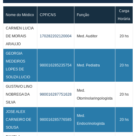
Carga
Nome do Médico
CPF/CNS
Função
Horária
CARMEN LUCIA
DE MORAIS
170282202120004
Med. Auditor
20 hs
ARAUJO
GEORGIA
MEDEIROS
980016285235754
Med. Pediatra
20 hs
LOPES DE
SOUZA LUCIO
GUSTAVO LINO
Med.
NOBREGA DA
980016287751628
20 hs
Otorrinolaringologista
SILVA
JOSE ALEX
Med.
CARNEIRO DE
980016285776585
20 hs
Endocrinologista
SOUSA