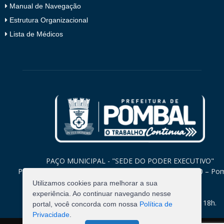
Manual de Navegação
Estrutura Organizacional
Lista de Médicos
PAÇO MUNICIPAL - "SEDE DO PODER EXECUTIVO"
Praça Monsenhor Valeriano, 15 – Centro CEP. 58840-000 – Po
Paraíba
Utilizamos cookies para melhorar a sua
experiência. Ao continuar navegando nesse
Expediente: Segunda à Sexta: 8h às 12h e 14h às 18h.
portal, você concorda com nossa
Política de
Privacidade
.