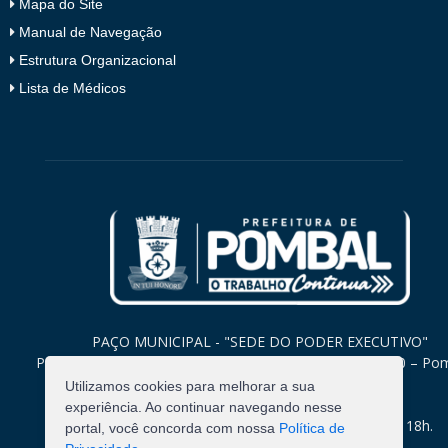
Mapa do Site
Manual de Navegação
Estrutura Organizacional
Lista de Médicos
PAÇO MUNICIPAL - "SEDE DO PODER EXECUTIVO"
Praça Monsenhor Valeriano, 15 – Centro CEP. 58840-000 – Po
Paraíba
Utilizamos cookies para melhorar a sua
experiência. Ao continuar navegando nesse
Expediente: Segunda à Sexta: 8h às 12h e 14h às 18h.
portal, você concorda com nossa
Política de