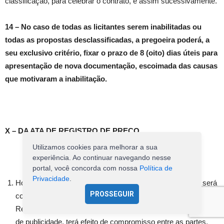
classificação, para celebrar o contrato, e assim sucessivamente.
14 – No caso de todas as licitantes serem inabilitadas ou
todas as propostas desclassificadas, a pregoeira poderá, a
seu exclusivo critério, fixar o prazo de 8 (oito) dias úteis para
apresentação de nova documentação, escoimada das causas
que motivaram a inabilitação.
X – DA ATA DE REGISTRO DE PREÇO
Utilizamos cookies para melhorar a sua
experiência. Ao continuar navegando nesse
portal, você concorda com nossa
Política de
Privacidade
.
Homologado o resultado da licitação, o licitante vencedor será
PROSSEGUIR
convocado para, no prazo de 05 dias úteis, assinar a Ata de
Registro de Preços, que, depois de cumpridos os requisitos
de publicidade, terá efeito de compromisso entre as partes.