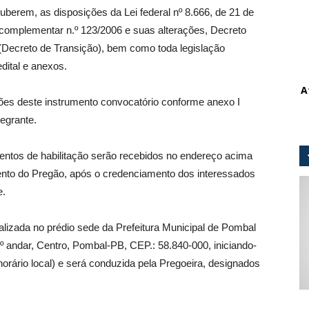
uberem, as disposições da Lei federal nº 8.666, de 21 de
 complementar n.º 123/2006 e suas alterações, Decreto
 (Decreto de Transição), bem como toda legislação
dital e anexos.
A
ões deste instrumento convocatório conforme anexo I
tegrante.
ntos de habilitação serão recebidos no endereço acima
nto do Pregão, após o credenciamento dos interessados
e.
izada no prédio sede da Prefeitura Municipal de Pombal
1º andar, Centro, Pombal-PB, CEP.: 58.840-000, iniciando-
horário local) e será conduzida pela Pregoeira, designados