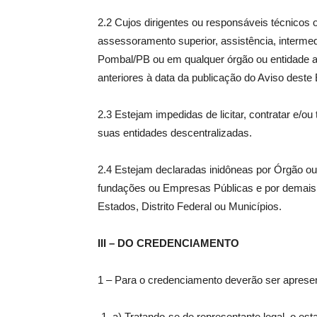
2.2 Cujos dirigentes ou responsáveis técnico
assessoramento superior, assistência, intermed
Pombal/PB ou em qualquer órgão ou entidade a e
anteriores à data da publicação do Aviso deste E
2.3 Estejam impedidas de licitar, contratar e/o
suas entidades descentralizadas.
2.4 Estejam declaradas inidôneas por Órgão ou 
fundações ou Empresas Públicas e por demais e
Estados, Distrito Federal ou Municípios.
III – DO CREDENCIAMENTO
1 – Para o credenciamento deverão ser aprese
a) Tratando-se de representante legal, o esta