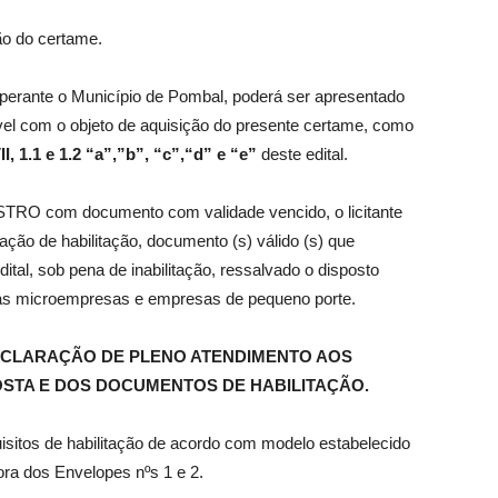
ão do certame.
 perante o Município de Pombal, poderá ser apresentado
ível com o objeto de aquisição do presente certame, como
II,
1.1 e 1.2 “a”,”b”, “c”,“d” e “e”
deste edital.
STRO com documento com validade vencido, o licitante
ão de habilitação, documento (s) válido (s) que
tal, sob pena de inabilitação, ressalvado o disposto
das microempresas e empresas de pequeno porte.
ECLARAÇÃO DE PLENO ATENDIMENTO AOS
OSTA E DOS DOCUMENTOS DE HABILITAÇÃO.
isitos de habilitação de acordo com modelo estabelecido
ora dos Envelopes nºs 1 e 2.