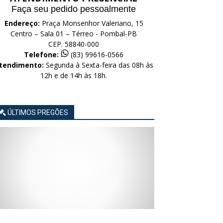
Faça seu pedido pessoalmente
Endereço:
Praça Monsenhor Valeriano, 15
Centro – Sala 01 – Térreo - Pombal-PB
CEP. 58840-000
Telefone:
(83) 99616-0566
tendimento:
Segunda à Sexta-feira das 08h às
12h e de 14h às 18h.
ÚLTIMOS PREGÕES
AVISO
AVISO
AVISO
AVISO
AVISO
LICITAÇÃO
LICITAÇÃO
LICITAÇÃO
LICITAÇÃO
LICITAÇÃO
CONCORRÊNCIA
CONCORRÊNCIA
CONCORRÊNCIA
CONCORRÊNCIA
CONCORRÊNCIA
ELETRÔNICA
ELETRÔNICA
ELETRÔNICA
ELETRÔNICA
ELETRÔNICA
Nº
Nº
Nº
Nº
Nº
015/2026
014/2026
013/2026
012/2026
011/2026