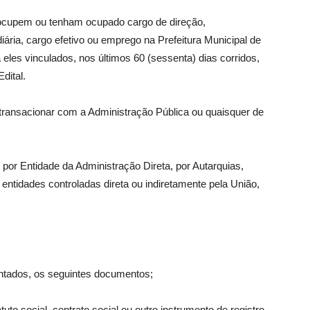
s ocupem ou tenham ocupado cargo de direção,
iária, cargo efetivo ou emprego na Prefeitura Municipal de
les vinculados, nos últimos 60 (sessenta) dias corridos,
dital.
u transacionar com a Administração Pública ou quaisquer de
por Entidade da Administração Direta, por Autarquias,
ntidades controladas direta ou indiretamente pela União,
ntados, os seguintes documentos;
tuto social, contrato social ou outro instrumento de registro