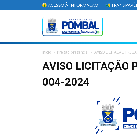
ACESSO À INFORMAÇÃO
TRANSPARÊN
Portal
Início
Pregão presencial
AVISO LICITAÇÃO PREGÃ
da
AVISO LICITAÇÃO 
004-2024
Prefeitura
Municipal