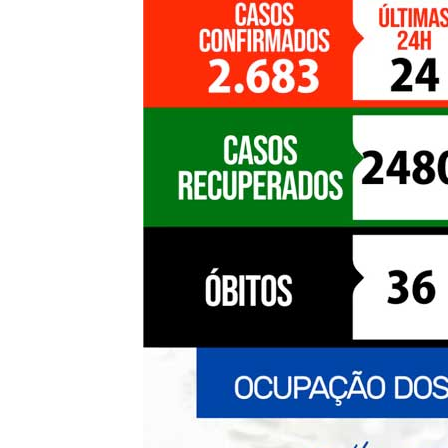
de
Pombal