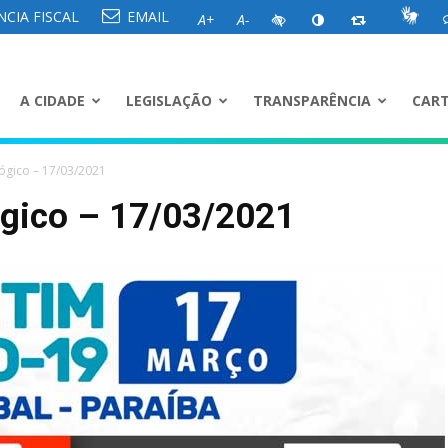
CIA FISCAL
EMAIL
A+
A-
A CIDADE
LEGISLAÇÃO
TRANSPARÊNCIA
CART
ógico – 17/03/2021
ógico – 17/03/2021