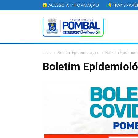
ACESSO À INFORMAÇÃO
TRANSPARÊN
Portal
Início
Boletim Epidemiológico
Boletim Epidemiol
da
Boletim Epidemiol
Prefeitura
Municipal