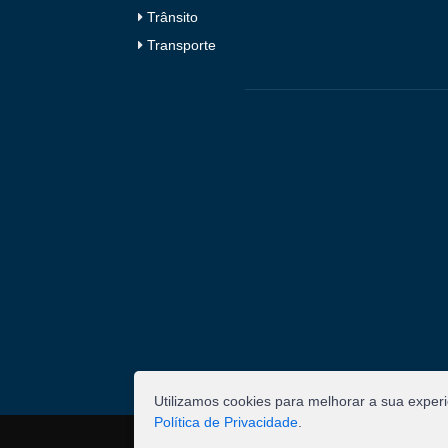
Trânsito
Transporte
Utilizamos cookies para melhorar a sua exper
Política de Privacidade
.
©
2026
Pombal - Prefeitura Municipal. Todos os 