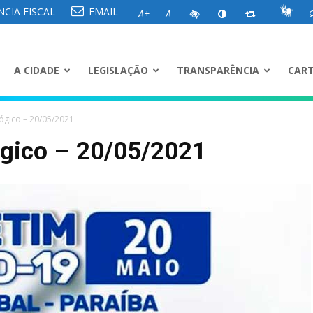
CIA FISCAL
EMAIL
A+
A-
A CIDADE
LEGISLAÇÃO
TRANSPARÊNCIA
CART
ógico – 20/05/2021
ógico – 20/05/2021