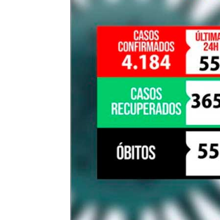
de
Pombal