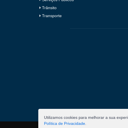
Trânsito
Transporte
Utilizamos cookies para melhorar a sua exper
Política de Privacidade
.
©
2026
Pombal - Prefeitura Municipal. Todos os 