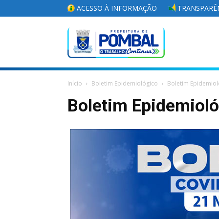
ACESSO À INFORMAÇÃO
TRANSPARÊN
Portal
Início
Boletim Epidemiológico
Boletim Epidemiol
da
Boletim Epidemiol
Prefeitura
Municipal