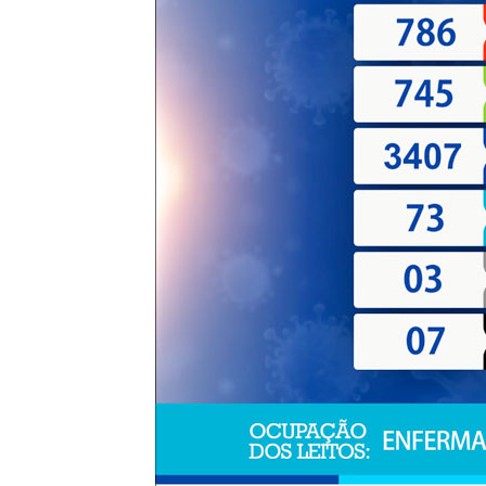
de
Pombal