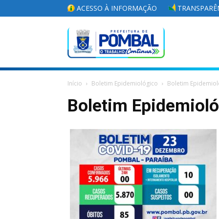
ACESSO À INFORMAÇÃO
TRANSPARÊN
Portal
Início
Boletim Epidemiológico
Boletim Epidemiol
da
Boletim Epidemiol
Prefeitura
Municipal