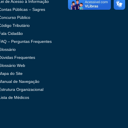
Lei de Acesso à Informação
Contas Públicas – Sagres
Concurso Público
Código Tributário
Fala Cidadão
FAQ – Perguntas Frequentes
Glossário
Dúvidas Frequentes
Glossário Web
Mapa do Site
Manual de Navegação
Estrutura Organizacional
Lista de Médicos