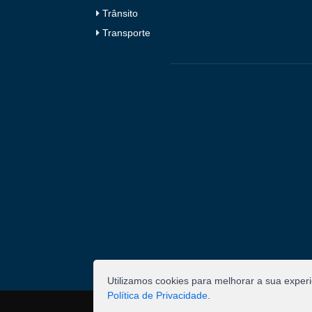
Trânsito
Transporte
Utilizamos cookies para melhorar a sua exper
Política de Privacidade
.
©
2026
Pombal - Prefeitura Municipal. Todos os 