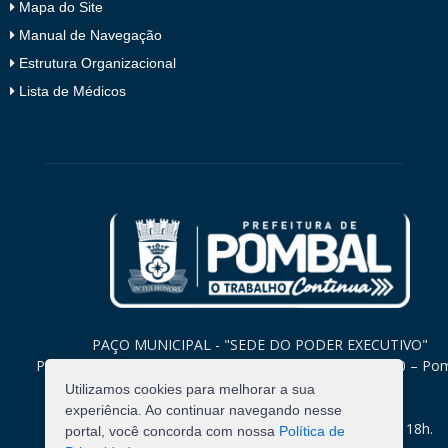
Mapa do Site
Manual de Navegação
Estrutura Organizacional
Lista de Médicos
PAÇO MUNICIPAL - "SEDE DO PODER EXECUTIVO"
Praça Monsenhor Valeriano, 15 – Centro CEP. 58840-000 – Po
Paraíba
Utilizamos cookies para melhorar a sua
experiência. Ao continuar navegando nesse
Expediente: Segunda à Sexta: 8h às 12h e 14h às 18h.
portal, você concorda com nossa
Política de