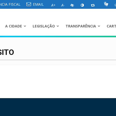
CIA FISCAL
EMAIL
A+
A-
A CIDADE
LEGISLAÇÃO
TRANSPARÊNCIA
CART
SITO