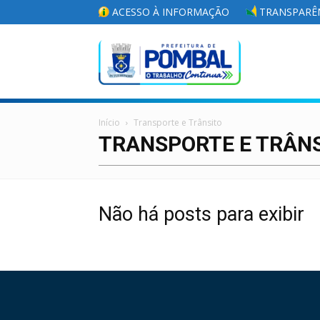
ACESSO À INFORMAÇÃO
TRANSPARÊN
Portal
Início
Transporte e Trânsito
da
TRANSPORTE E TRÂN
Não há posts para exibir
Prefeitura
Municipal