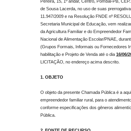
Pereira, 15, 1º andar, Centro, Pombal-PB, CEP.
de Sousa Lacerda, no uso de suas prerrogativas 
11.947/2009 e na Resolução FNDE nº RESOLU
Secretaria Municipal de Educação, vem realiza
da Agricultura Familiar e do Empreendedor Fam
Nacional de Alimentação Escolar/PNAE, durant
(Grupos Formais, Informais ou Fornecedores I
habilitação e Projeto de Venda até o dia
16/06/2
LICITAÇÃO, no endereço acima descrito.
1. OBJETO
O objeto da presente Chamada Pública é a aquis
empreendedor familiar rural, para o atendimen
conforme especificações dos gêneros alimentíc
Pública.
2. FONTE DE RECURSO