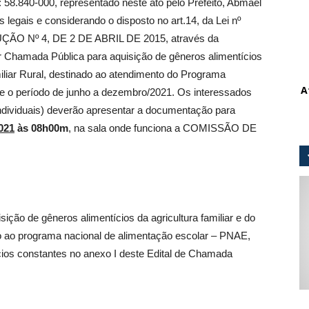
: 58.840-000, representado neste ato pelo Prefeito, Abmael
legais e considerando o disposto no art.14, da Lei nº
ÇÃO Nº 4, DE 2 DE ABRIL DE 2015, através da
r Chamada Pública para aquisição de gêneros alimentícios
iliar Rural, destinado ao atendimento do Programa
A
e o período de junho a dezembro/2021. Os interessados
ndividuais) deverão apresentar a documentação para
021
às
08h00m
, na sala onde funciona a COMISSÃO DE
ição de gêneros alimentícios da agricultura familiar e do
to ao programa nacional de alimentação escolar – PNAE,
ios constantes no anexo I deste Edital de Chamada