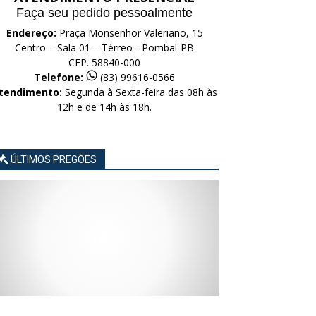
Faça seu pedido pessoalmente
Endereço:
Praça Monsenhor Valeriano, 15
Centro – Sala 01 – Térreo - Pombal-PB
CEP. 58840-000
Telefone:
(83) 99616-0566
tendimento:
Segunda à Sexta-feira das 08h às
12h e de 14h às 18h.
ÚLTIMOS PREGÕES
AVISO
AVISO
AVISO
AVISO
AVISO
LICITAÇÃO
LICITAÇÃO
LICITAÇÃO
LICITAÇÃO
LICITAÇÃO
CONCORRÊNCIA
CONCORRÊNCIA
CONCORRÊNCIA
CONCORRÊNCIA
CONCORRÊNCIA
ELETRÔNICA
ELETRÔNICA
ELETRÔNICA
ELETRÔNICA
ELETRÔNICA
Nº
Nº
Nº
Nº
Nº
015/2026
014/2026
013/2026
012/2026
011/2026