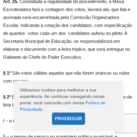
Art. 25.
Constatada a regularidade do procedimento, a Mesa
Escrutinadora fará a contagem dos votos, lavrará ata, que lida e
assinada será encaminhada pela Comissão Organizadora
Escolar, indicando a votação dos candidatos, com especificação
de quantos votos cada um dos candidatos auferiu no pleito. A
Secretaria Municipal de Educação, se responsabilizará em
elaborar o documento com a listra tríplice, que será entregue no
Gabinete do Chefe do Poder Executivo.
§ 1º
São votos válidos aqueles que não forem brancos ou nulos
com rasuras.
Utilizamos cookies para melhorar a sua
experiência. Ao continuar navegando nesse
§ 2º
Em caso de empate, na terceira posição, na composição da
portal, você concorda com nossa
Política de
lista tríplice, servirá como critério de desempate:
Privacidade
.
PROSSEGUIR
I – a maior idade;
II – o tempo de serviço no magistério público municipal; e,