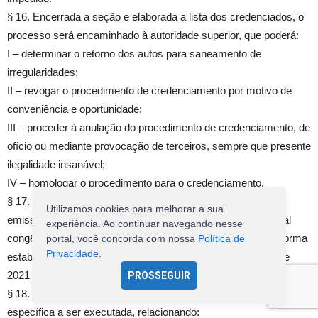
§ 16. Encerrada a seção e elaborada a lista dos credenciados, o
processo será encaminhado à autoridade superior, que poderá:
I – determinar o retorno dos autos para saneamento de
irregularidades;
II – revogar o procedimento de credenciamento por motivo de
conveniência e oportunidade;
III – proceder à anulação do procedimento de credenciamento, de
ofício ou mediante provocação de terceiros, sempre que presente
ilegalidade insanável;
IV – homologar o procedimento para o credenciamento.
§ 17. Os contratos terão sua execução iniciada mediante a
Utilizamos cookies para melhorar a sua
emissão da ordem de serviço ou outro instrumento contratual
experiência. Ao continuar navegando nesse
congênere, devendo os trabalhos serem desenvolvidos na forma
portal, você concorda com nossa
Política de
Privacidade
.
estabelecida no edital, observada a Lei Federal n.º 14.133, de
2021 e este Regulamento.
PROSSEGUIR
§ 18. A ordem de serviço descreverá, no mínimo, a demanda
específica a ser executada, relacionando: