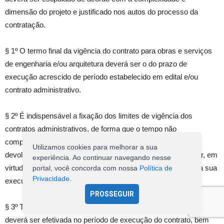
dimensão do projeto e justificado nos autos do processo da
contratação.
§ 1º O termo final da vigência do contrato para obras e serviços
de engenharia e/ou arquitetura deverá ser o do prazo de
execução acrescido de período estabelecido em edital e/ou
contrato administrativo.
§ 2º É indispensável a fixação dos limites de vigência dos
contratos administrativos, de forma que o tempo não
comprometa as condições originais da avença, podendo ser
Utilizamos cookies para melhorar a sua
devolvido o prazo quando a Administração mesma concorrer, em
experiência. Ao continuar navegando nesse
virtude da própria natureza do avençado, para interrupção da sua
portal, você concorda com nossa
Política de
Privacidade
.
execução pelo contratante.
PROSSEGUIR
§ 3º Toda solicitação de prorrogação de prazo de execução
deverá ser efetivada no período de execução do contrato, bem