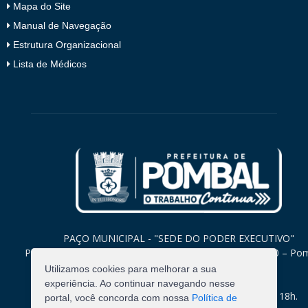
Mapa do Site
Manual de Navegação
Estrutura Organizacional
Lista de Médicos
PAÇO MUNICIPAL - "SEDE DO PODER EXECUTIVO"
Praça Monsenhor Valeriano, 15 – Centro CEP. 58840-000 – Po
Paraíba
Utilizamos cookies para melhorar a sua
experiência. Ao continuar navegando nesse
Expediente: Segunda à Sexta: 8h às 12h e 14h às 18h.
portal, você concorda com nossa
Política de