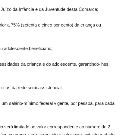
 Juízo da Infância e da Juventude desta Comarca;
rior a 75% (setenta e cinco por cento) da criança ou
u adolescente beneficiário;
ecessidades da criança e do adolescente, garantindo-lhes,
icas da rede socioassistencial;
e um salário-mínimo federal vigente, por pessoa, para cada
io será limitado ao valor correspondente ao número de 2
mãos no grupo, será acrescido o valor
per capita
de metade