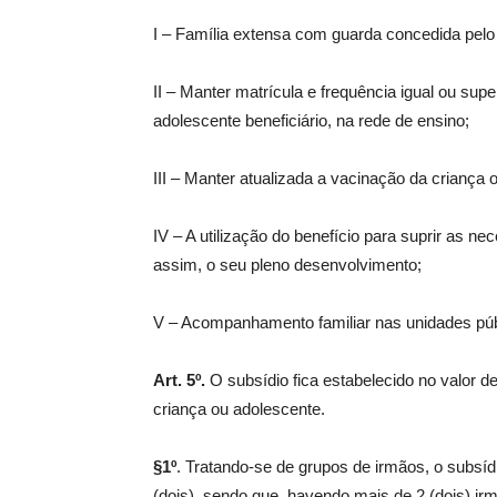
I – Família extensa com guarda concedida pelo
II – Manter matrícula e frequência igual ou supe
adolescente beneficiário, na rede de ensino;
III – Manter atualizada a vacinação da criança o
IV – A utilização do benefício para suprir as n
assim, o seu pleno desenvolvimento;
V – Acompanhamento familiar nas unidades públ
Art. 5º.
O subsídio fica estabelecido no valor d
criança ou adolescente.
§1º
. Tratando-se de grupos de irmãos, o subsíd
(dois), sendo que, havendo mais de 2 (dois) ir