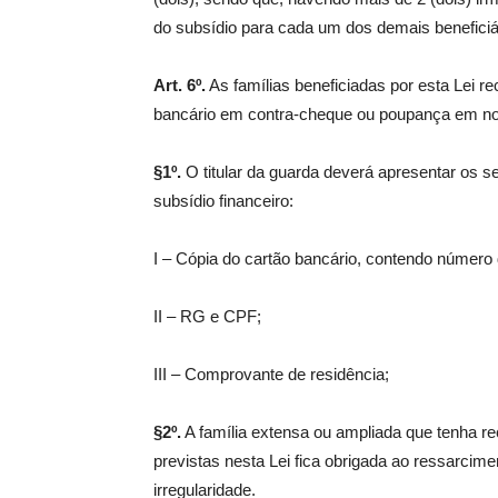
do subsídio para cada um dos demais beneficiá
Art. 6º.
As famílias beneficiadas por esta Lei re
bancário em contra-cheque ou poupança em no
§1º.
O titular da guarda deverá apresentar os
subsídio financeiro:
I – Cópia do cartão bancário, contendo número 
II – RG e CPF;
III – Comprovante de residência;
§2º.
A família extensa ou ampliada que tenha r
previstas nesta Lei fica obrigada ao ressarcime
irregularidade.