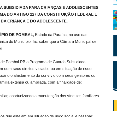
A SUBSIDIADA PARA CRIANÇAS E ADOLESCENTES
MA DO ARTIGO 227 DA CONSTITUIÇÃO FEDERAL E
UTO DA CRIANÇA E DO ADOLESCENTE.
ÍPIO DE POMBAL,
Estado da Paraíba, no uso das
gânica do Município, faz saber que a Câmara Municipal de
i:
pio de Pombal-PB o Programa de Guarda Subsidiada,
m com seus direitos violados ou em situação de risco
essário o afastamento do convívio com seus genitores ou
amília extensa ou ampliada, com a finalidade de:
familiar, oportunizando a manutenção dos vínculos familiares
os que estejam em situação de risco social e pessoal;