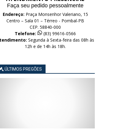
Faça seu pedido pessoalmente
Endereço:
Praça Monsenhor Valeriano, 15
Centro – Sala 01 – Térreo - Pombal-PB
CEP. 58840-000
Telefone:
(83) 99616-0566
tendimento:
Segunda à Sexta-feira das 08h às
12h e de 14h às 18h.
ÚLTIMOS PREGÕES
AVISO
AVISO
AVISO
AVISO
AVISO
LICITAÇÃO
LICITAÇÃO
LICITAÇÃO
LICITAÇÃO
LICITAÇÃO
CONCORRÊNCIA
CONCORRÊNCIA
CONCORRÊNCIA
CONCORRÊNCIA
CONCORRÊNCIA
ELETRÔNICA
ELETRÔNICA
ELETRÔNICA
ELETRÔNICA
ELETRÔNICA
Nº
Nº
Nº
Nº
Nº
015/2026
014/2026
013/2026
012/2026
011/2026