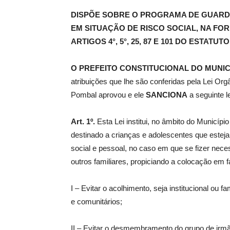
DISPÕE SOBRE O PROGRAMA DE GUARD
EM SITUAÇÃO DE RISCO SOCIAL, NA FOR
de
ARTIGOS 4°, 5°, 25, 87 E 101 DO ESTAT
O PREFEITO CONSTITUCIONAL DO MUNIC
atribuições que lhe são conferidas pela Lei Or
Pombal
Pombal aprovou e ele
SANCIONA
a seguinte le
Art. 1º.
Esta Lei institui, no âmbito do Municí
destinado a crianças e adolescentes que esteja
social e pessoal, no caso em que se fizer nec
outros familiares, propiciando a colocação em f
I – Evitar o acolhimento, seja institucional ou 
e comunitários;
II – Evitar o desmembramento do grupo de irmã