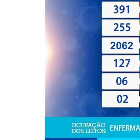
de
Pombal