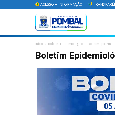
ACESSO À INFORMAÇÃO
TRANSPARÊN
Portal
Início
Boletim Epidemiológico
Boletim Epidemiol
da
Boletim Epidemiol
Prefeitura
Municipal