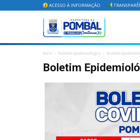
ACESSO À INFORMAÇÃO
TRANSPARÊN
Portal
Início
Boletim Epidemiológico
Boletim Epidemiol
da
Boletim Epidemiol
Prefeitura
Municipal