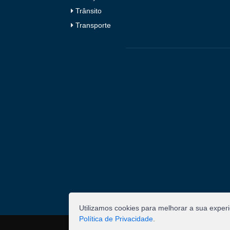
Trânsito
Transporte
Utilizamos cookies para melhorar a sua exper
Política de Privacidade
.
©
2026
Pombal - Prefeitura Municipal. Todos os 