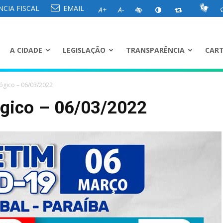
CIA FISCAL
EMAIL
A+
A-
A CIDADE
LEGISLAÇÃO
TRANSPARÊNCIA
CART
ógico – 06/03/2022
ógico – 06/03/2022