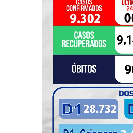
de
Pombal