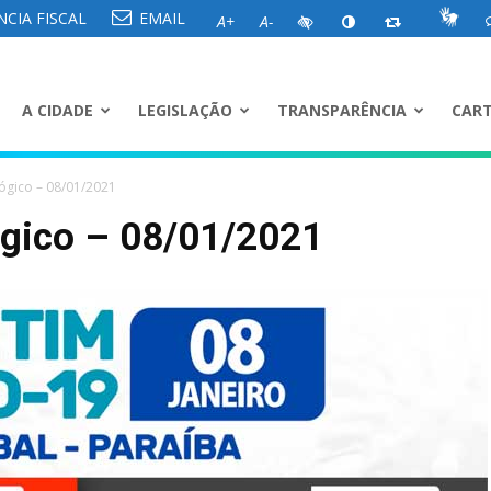
CIA FISCAL
EMAIL
A+
A-
A CIDADE
LEGISLAÇÃO
TRANSPARÊNCIA
CART
ógico – 08/01/2021
ógico – 08/01/2021