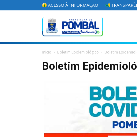
ACESSO À INFORMAÇÃO
TRANSPARÊN
Portal
Início
Boletim Epidemiológico
Boletim Epidemiol
da
Boletim Epidemiol
Prefeitura
Municipal