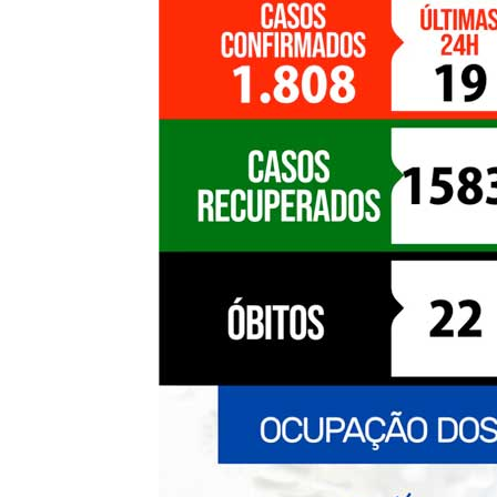
de
Pombal