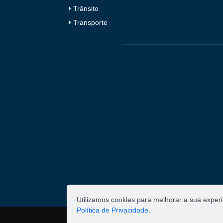
Trânsito
Transporte
Utilizamos cookies para melhorar a sua exper
Política de Privacidade
.
©
2026
Pombal - Prefeitura Municipal. Todos os 