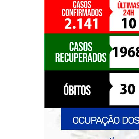
de
Pombal