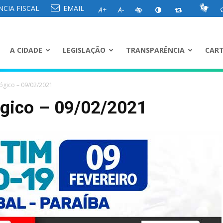
CIA FISCAL
EMAIL
A+
A-
A CIDADE
LEGISLAÇÃO
TRANSPARÊNCIA
CART
ógico – 09/02/2021
ógico – 09/02/2021