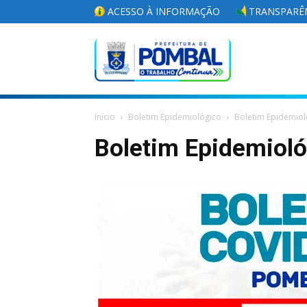
ACESSO À INFORMAÇÃO
TRANSPARÊN
Portal
Início
Boletim Epidemiológico
Boletim Epidemiol
da
Boletim Epidemiol
Prefeitura
Municipal