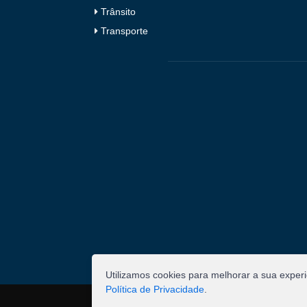
Trânsito
Transporte
Utilizamos cookies para melhorar a sua exper
Política de Privacidade
.
©
2026
Pombal - Prefeitura Municipal. Todos os 