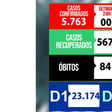
de
Pombal