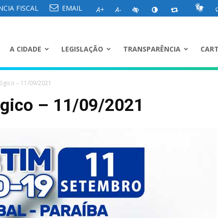
CIA FISCAL
EMAIL
A+
A-
A CIDADE
LEGISLAÇÃO
TRANSPARÊNCIA
CART
ógico – 11/09/2021
ógico – 11/09/2021