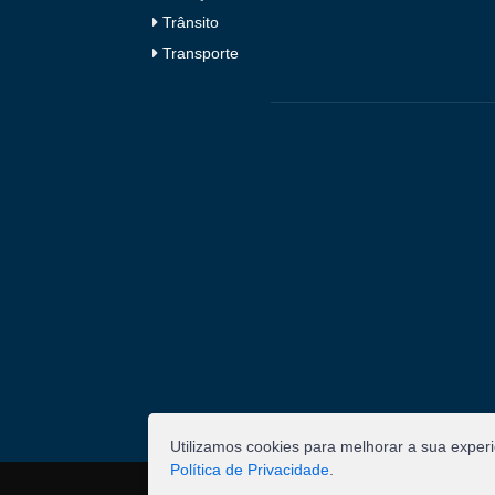
Trânsito
Transporte
Utilizamos cookies para melhorar a sua exper
Política de Privacidade
.
©
2026
Pombal - Prefeitura Municipal. Todos os 