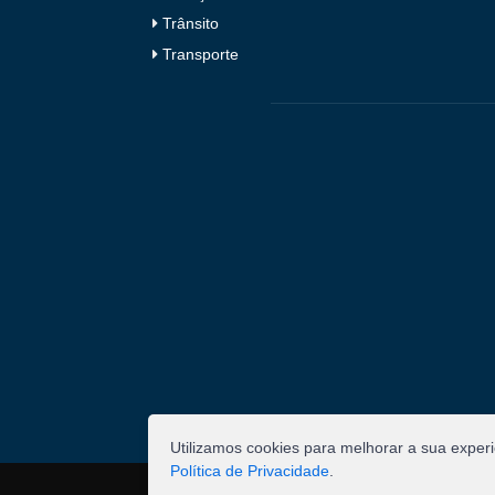
Trânsito
Transporte
Utilizamos cookies para melhorar a sua exper
Política de Privacidade
.
©
2026
Pombal - Prefeitura Municipal. Todos os 