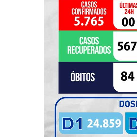
de
Pombal