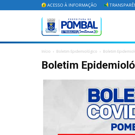
ACESSO À INFORMAÇÃO
TRANSPARÊN
Portal
Início
Boletim Epidemiológico
Boletim Epidemiol
da
Boletim Epidemiol
Prefeitura
Municipal