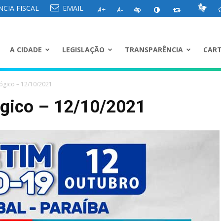
CIA FISCAL
EMAIL
A+
A-
A CIDADE
LEGISLAÇÃO
TRANSPARÊNCIA
CART
ógico – 12/10/2021
ógico – 12/10/2021