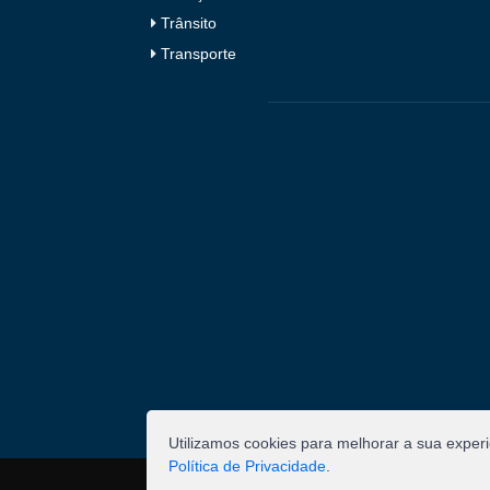
Trânsito
Transporte
Utilizamos cookies para melhorar a sua exper
Política de Privacidade
.
©
2026
Pombal - Prefeitura Municipal. Todos os 