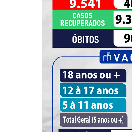
de
Pombal