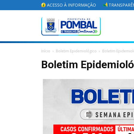
ACESSO À INFORMAÇÃO
TRANSPARÊN
Portal
Início
Boletim Epidemiológico
Boletim Epidemiol
da
Boletim Epidemiol
Prefeitura
Municipal