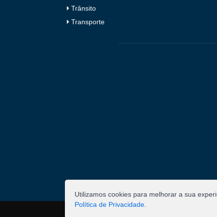
Trânsito
Transporte
Utilizamos cookies para melhorar a sua exper
Política de Privacidade
.
©
2026
Pombal - Prefeitura Municipal. Todos os 