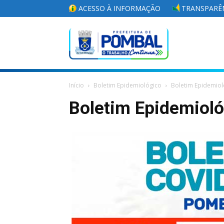
ACESSO À INFORMAÇÃO
TRANSPARÊN
Portal
Início
Boletim Epidemiológico
Boletim Epidemiol
da
Boletim Epidemiol
Prefeitura
Municipal