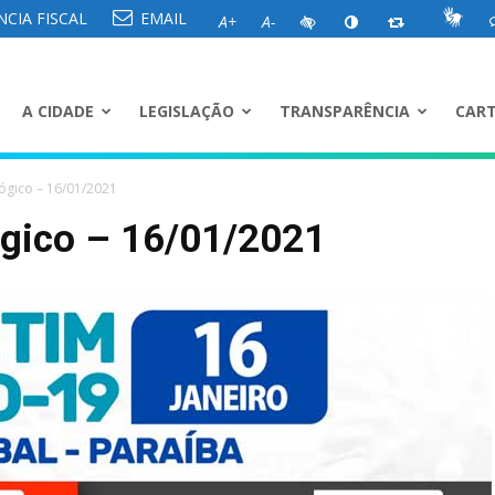
CIA FISCAL
EMAIL
A+
A-
A CIDADE
LEGISLAÇÃO
TRANSPARÊNCIA
CART
ógico – 16/01/2021
ógico – 16/01/2021