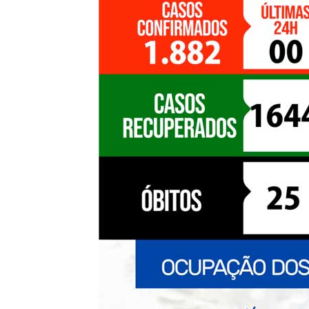
de
Pombal