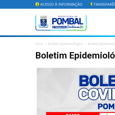
ACESSO À INFORMAÇÃO
TRANSPARÊN
Portal
Início
Boletim Epidemiológico
Boletim Epidemiol
da
Boletim Epidemiol
Prefeitura
Municipal