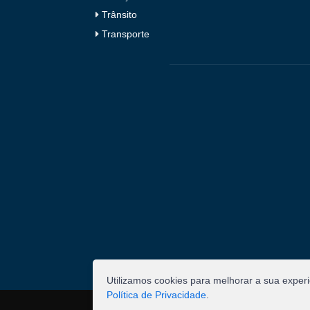
Trânsito
Transporte
Utilizamos cookies para melhorar a sua exper
Política de Privacidade
.
©
2026
Pombal - Prefeitura Municipal. Todos os 