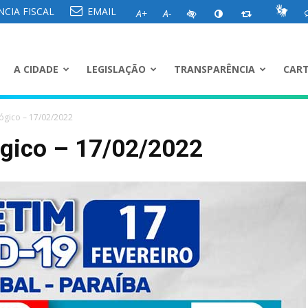
CIA FISCAL
EMAIL
A+
A-
A CIDADE
LEGISLAÇÃO
TRANSPARÊNCIA
CART
ógico – 17/02/2022
ógico – 17/02/2022