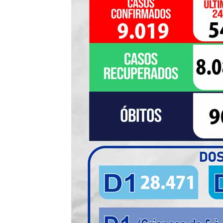
de
Pombal