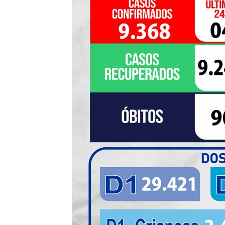
de
Pombal