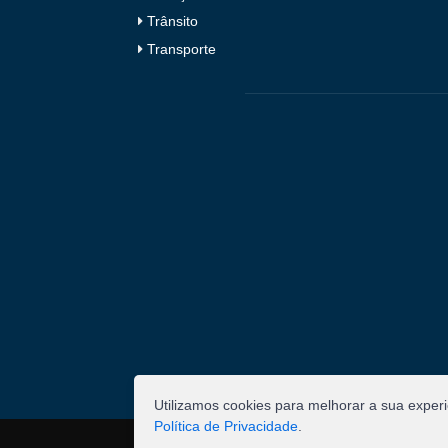
Trânsito
Transporte
Utilizamos cookies para melhorar a sua exper
Política de Privacidade
.
©
2026
Pombal - Prefeitura Municipal. Todos os 