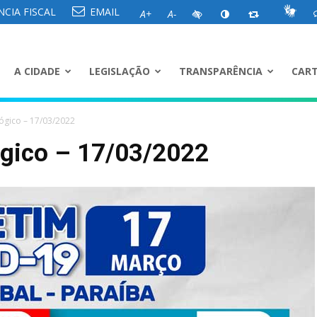
CIA FISCAL
EMAIL
A+
A-
A CIDADE
LEGISLAÇÃO
TRANSPARÊNCIA
CART
ógico – 17/03/2022
ógico – 17/03/2022