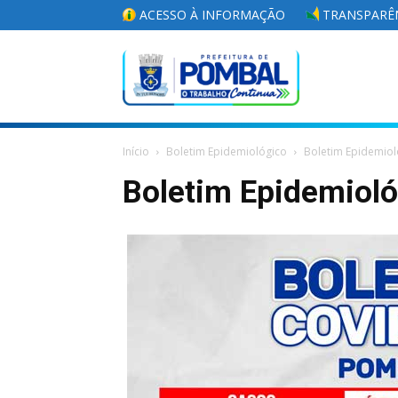
ACESSO À INFORMAÇÃO
TRANSPARÊN
Portal
Início
Boletim Epidemiológico
Boletim Epidemiol
da
Boletim Epidemiol
Prefeitura
Municipal