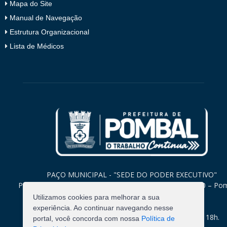
Mapa do Site
Manual de Navegação
Estrutura Organizacional
Lista de Médicos
PAÇO MUNICIPAL - "SEDE DO PODER EXECUTIVO"
Praça Monsenhor Valeriano, 15 – Centro CEP. 58840-000 – Po
Paraíba
Utilizamos cookies para melhorar a sua
experiência. Ao continuar navegando nesse
Expediente: Segunda à Sexta: 8h às 12h e 14h às 18h.
portal, você concorda com nossa
Política de