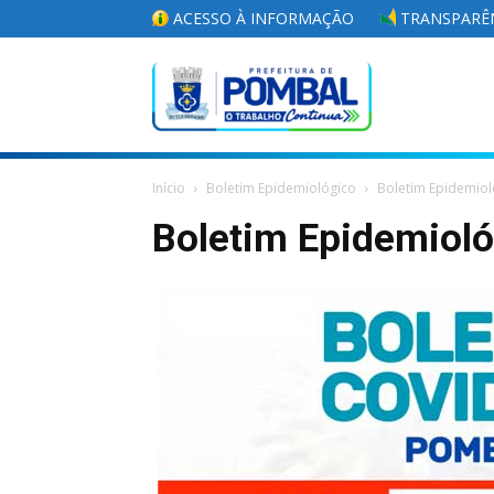
ACESSO À INFORMAÇÃO
TRANSPARÊN
Portal
Início
Boletim Epidemiológico
Boletim Epidemiol
da
Boletim Epidemiol
Prefeitura
Municipal