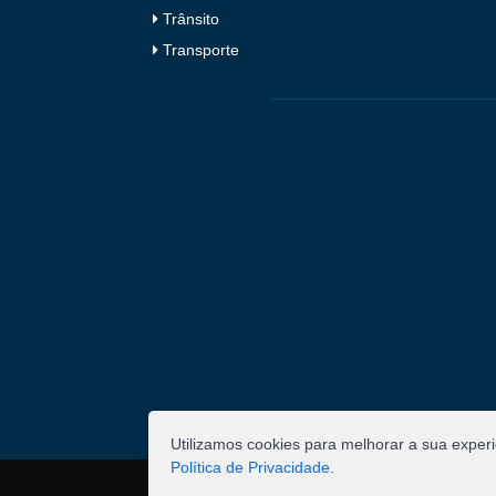
Trânsito
Transporte
Utilizamos cookies para melhorar a sua exper
Política de Privacidade
.
©
2026
Pombal - Prefeitura Municipal. Todos os 