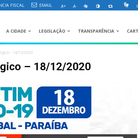
CIA FISCAL
EMAIL
A+
A-
A CIDADE
LEGISLAÇÃO
TRANSPARÊNCIA
CART
ógico – 18/12/2020
ógico – 18/12/2020