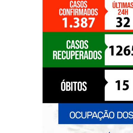
de
Pombal