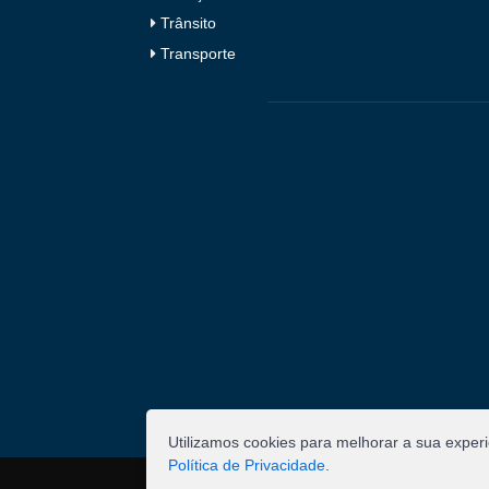
Trânsito
Transporte
Utilizamos cookies para melhorar a sua exper
Política de Privacidade
.
©
2026
Pombal - Prefeitura Municipal. Todos os 