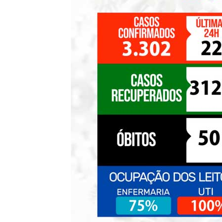
de
Pombal