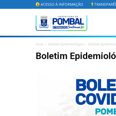
ACESSO À INFORMAÇÃO
TRANSPARÊN
Portal
Início
Boletim Epidemiológico
Boletim Epidemiol
da
Boletim Epidemiol
Prefeitura
Municipal