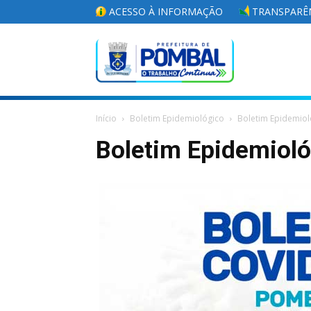
ACESSO À INFORMAÇÃO
TRANSPARÊN
Portal
Início
Boletim Epidemiológico
Boletim Epidemiol
da
Boletim Epidemiol
Prefeitura
Municipal