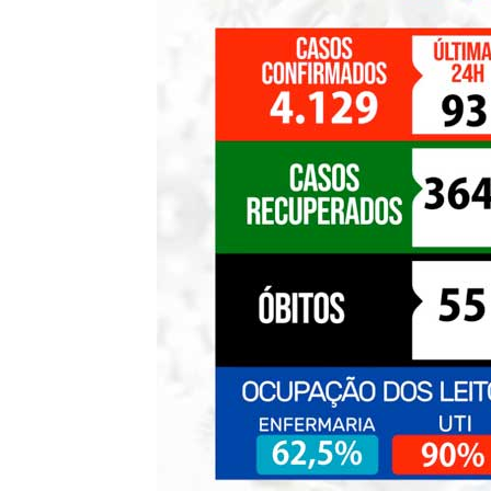
de
Pombal