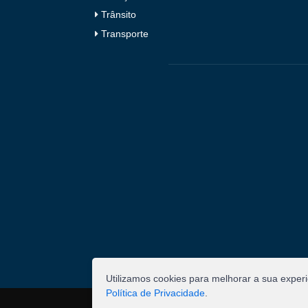
Trânsito
Transporte
Utilizamos cookies para melhorar a sua exper
Política de Privacidade
.
©
2026
Pombal - Prefeitura Municipal. Todos os 