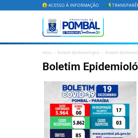
ACESSO À INFORMAÇÃO
TRANSPARÊN
Portal
Início
Boletim Epidemiológico
Boletim Epidemiol
da
Boletim Epidemiol
Prefeitura
Municipal