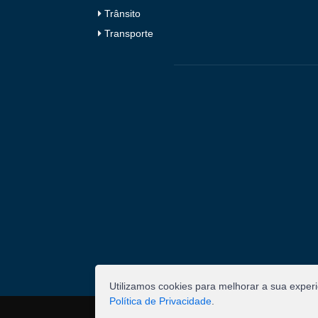
Trânsito
Transporte
Utilizamos cookies para melhorar a sua exper
Política de Privacidade
.
©
2026
Pombal - Prefeitura Municipal. Todos os 