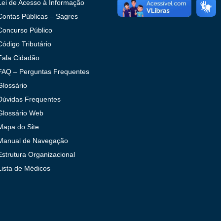
Lei de Acesso à Informação
Contas Públicas – Sagres
Concurso Público
Código Tributário
Fala Cidadão
FAQ – Perguntas Frequentes
Glossário
Dúvidas Frequentes
Glossário Web
Mapa do Site
Manual de Navegação
Estrutura Organizacional
Lista de Médicos