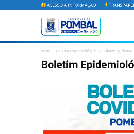
ACESSO À INFORMAÇÃO
TRANSPARÊN
Portal
Início
Boletim Epidemiológico
Boletim Epidemiol
da
Boletim Epidemiol
Prefeitura
Municipal