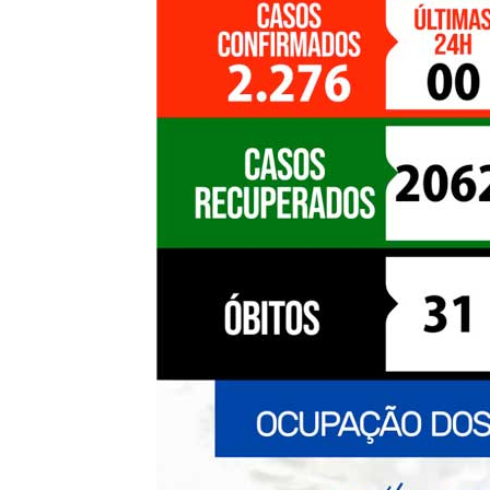
de
Pombal