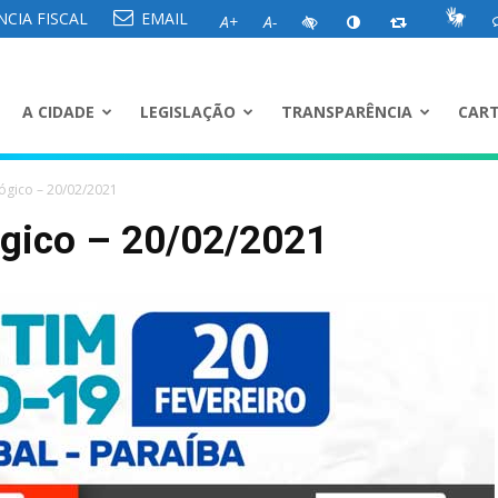
CIA FISCAL
EMAIL
A+
A-
A CIDADE
LEGISLAÇÃO
TRANSPARÊNCIA
CART
ógico – 20/02/2021
ógico – 20/02/2021