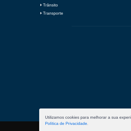
Trânsito
Transporte
Utilizamos cookies para melhorar a sua exper
Política de Privacidade
.
©
2026
Pombal - Prefeitura Municipal. Todos os 