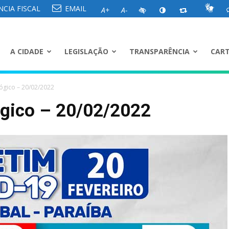
CIA FISCAL
EMAIL
A+
A-
A CIDADE
LEGISLAÇÃO
TRANSPARÊNCIA
CART
ógico – 20/02/2022
ógico – 20/02/2022