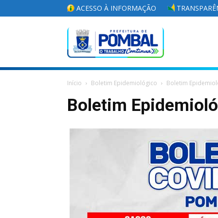
ACESSO À INFORMAÇÃO
TRANSPARÊN
Portal
Início
Boletim Epidemiológico
Boletim Epidemiol
da
Boletim Epidemiol
Prefeitura
Municipal