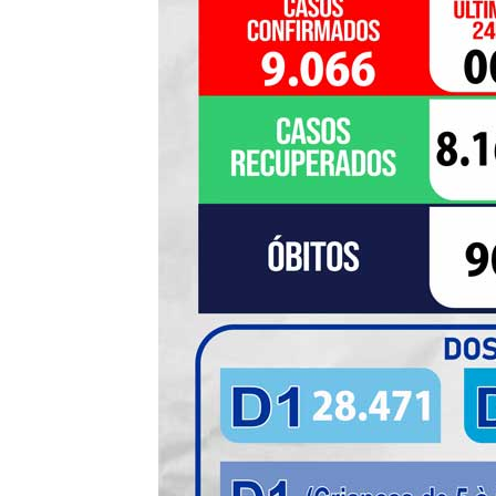
de
Pombal