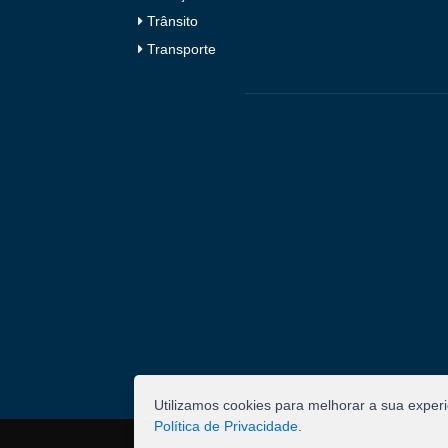
Trânsito
Transporte
Utilizamos cookies para melhorar a sua exper
Política de Privacidade
.
©
2026
Pombal - Prefeitura Municipal. Todos os 