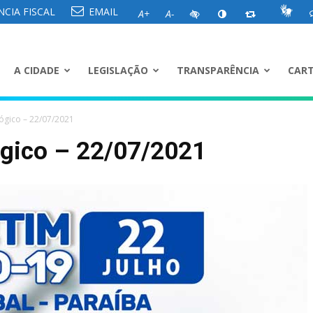
CIA FISCAL
EMAIL
A+
A-
A CIDADE
LEGISLAÇÃO
TRANSPARÊNCIA
CART
ógico – 22/07/2021
ógico – 22/07/2021