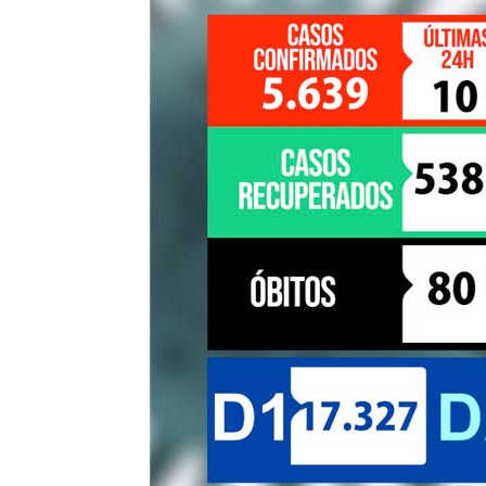
de
Pombal