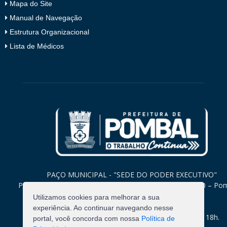
Mapa do Site
Manual de Navegação
Estrutura Organizacional
Lista de Médicos
PAÇO MUNICIPAL - "SEDE DO PODER EXECUTIVO"
Praça Monsenhor Valeriano, 15 – Centro CEP. 58840-000 – Po
Paraíba
Utilizamos cookies para melhorar a sua
experiência. Ao continuar navegando nesse
Expediente: Segunda à Sexta: 8h às 12h e 14h às 18h.
portal, você concorda com nossa
Política de