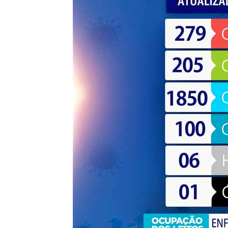
de
Pombal