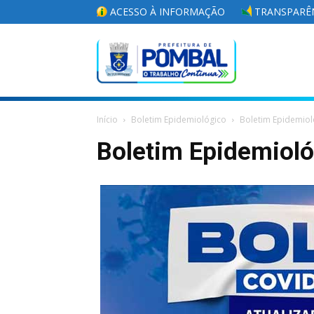
ACESSO À INFORMAÇÃO
TRANSPARÊN
Portal
Início
Boletim Epidemiológico
Boletim Epidemiol
da
Boletim Epidemiol
Prefeitura
Municipal