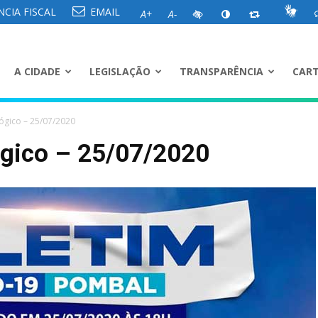
CIA FISCAL
EMAIL
A+
A-
A CIDADE
LEGISLAÇÃO
TRANSPARÊNCIA
CART
ógico – 25/07/2020
ógico – 25/07/2020