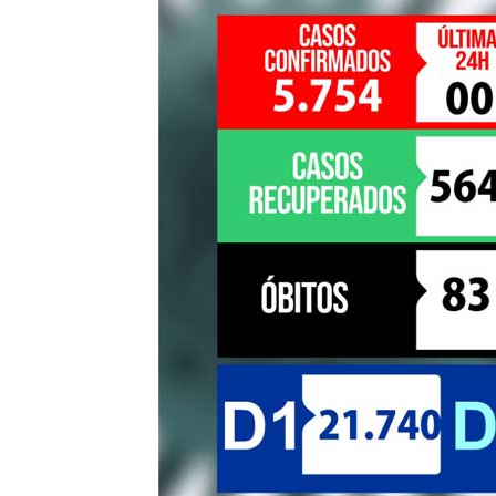
de
Pombal