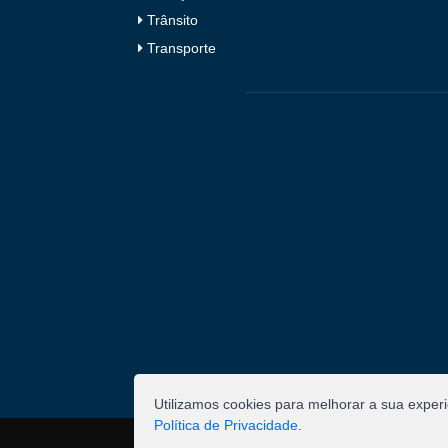
Trânsito
Transporte
Utilizamos cookies para melhorar a sua exper
Política de Privacidade
.
©
2026
Pombal - Prefeitura Municipal. Todos os 