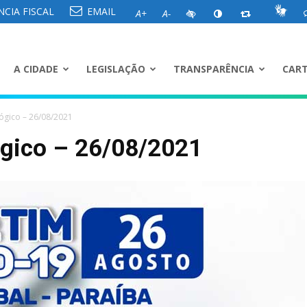
CIA FISCAL
EMAIL
A+
A-
A CIDADE
LEGISLAÇÃO
TRANSPARÊNCIA
CART
ógico – 26/08/2021
ógico – 26/08/2021