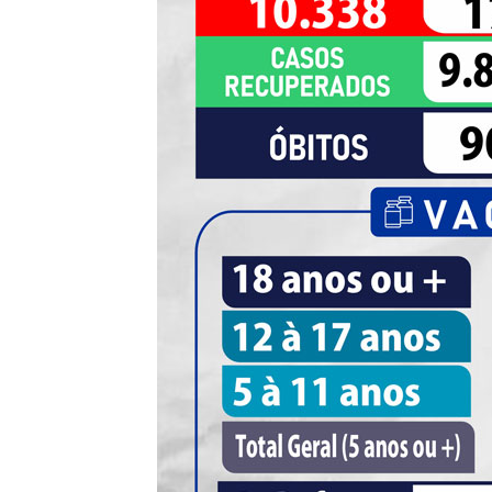
de
Pombal