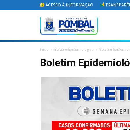
ACESSO À INFORMAÇÃO
TRANSPARÊN
Portal
Início
Boletim Epidemiológico
Boletim Epidemiol
da
Boletim Epidemiol
Prefeitura
Municipal