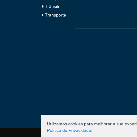
Trânsito
Transporte
Utilizamos cookies para melhorar a sua exper
Política de Privacidade
.
©
2026
Pombal - Prefeitura Municipal. Todos os 