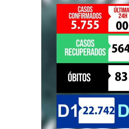
de
Pombal