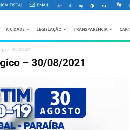
CIA FISCAL
EMAIL
A+
A-
A CIDADE
LEGISLAÇÃO
TRANSPARÊNCIA
CART
ógico – 30/08/2021
ógico – 30/08/2021