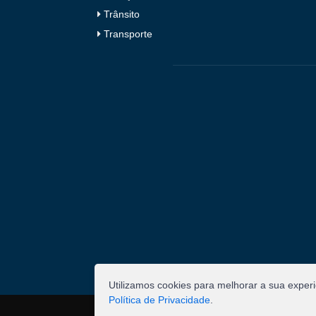
Trânsito
Transporte
Utilizamos cookies para melhorar a sua exper
Política de Privacidade
.
©
2026
Pombal - Prefeitura Municipal. Todos os 