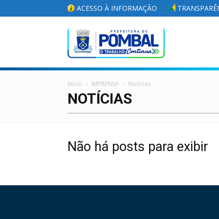
ACESSO À INFORMAÇÃO
TRANSPARÊN
Portal
Início
IMPRENSA
Notícias
da
NOTÍCIAS
Não há posts para exibir
Prefeitura
Municipal