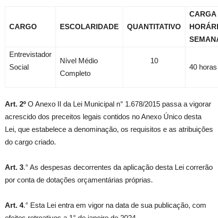
CARGA
CARGO
ESCOLARIDADE
QUANTITATIVO
HORÁR
SEMAN
Entrevistador
Nível Médio
10
Social
40 horas
Completo
Art. 2º
O Anexo II da Lei Municipal n° 1.678/2015 passa a vigorar
acrescido dos preceitos legais contidos no Anexo Único desta
Lei, que estabelece a denominação, os requisitos e as atribuições
do cargo criado.
Art. 3
.° As despesas decorrentes da aplicação desta Lei correrão
por conta de dotações orçamentárias próprias.
Art. 4
.° Esta Lei entra em vigor na data de sua publicação, com
efeitos retroativos a 1° de janeiro de 2024.