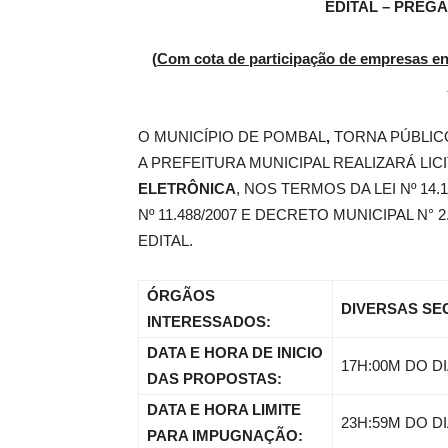
EDITAL – PREGÃ
(
Com cota de participação de empresas enq
de
O MUNICÍPIO DE POMBAL
,
TORNA PÚBLIC
A PREFEITURA MUNICIPAL REALIZARÁ LI
Pombal
ELETRÔNICA
, NOS TERMOS DA LEI Nº 14.1
Nº 11.488/2007 E DECRETO MUNICIPAL N° 
EDITAL.
ÓRGÃOS
DIVERSAS SE
INTERESSADOS:
DATA E HORA DE INICIO
17H:00M DO DI
DAS PROPOSTAS:
DATA E HORA LIMITE
23H:59M DO DI
PARA IMPUGNAÇÃO: