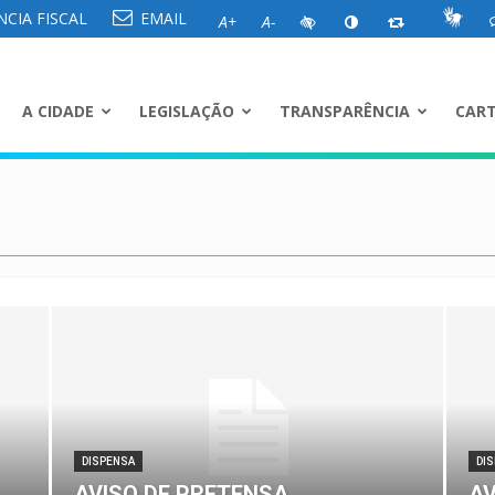
CIA FISCAL
EMAIL
A+
A-
A CIDADE
LEGISLAÇÃO
TRANSPARÊNCIA
CART
DISPENSA
DI
AVISO DE PRETENSA
AV