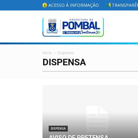
ACESSO À INFORMAÇÃO
TRANSPARÊN
Portal
Início
Dispensa
da
DISPENSA
Prefeitura
Municipal
DISPENSA
AVISO DE PRETENSA