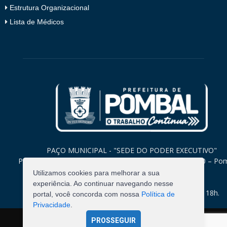
Estrutura Organizacional
Lista de Médicos
PAÇO MUNICIPAL - "SEDE DO PODER EXECUTIVO"
Praça Monsenhor Valeriano, 15 – Centro CEP. 58840-000 – Po
Paraíba
Utilizamos cookies para melhorar a sua
experiência. Ao continuar navegando nesse
Expediente: Segunda à Sexta: 8h às 12h e 14h às 18h.
portal, você concorda com nossa
Política de
Privacidade
.
PROSSEGUIR
©
2026
Pombal - Prefeitura Municipal. Todos os Direitos